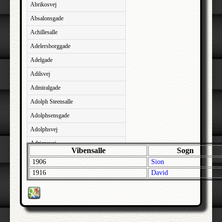
Abrikosvej
Absalonsgade
Achillesalle
Adelersborggade
Adelgade
Adilsvej
Admiralgade
Adolph Steensalle
Adolphsensgade
Adolphsvej
Adriansvej
Vibensalle
Sogn
Aftenbakken
1906
Sion
Agavevej
1916
David
Agerlandsvej
Agermosen
Agerskovvej