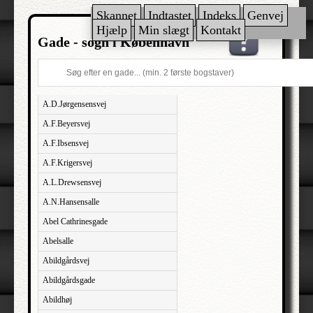
Skannet
Indtastet
Indeks
Genvej
Hjælp
Min slægt
Kontakt
Gade - sogn i København
A.D.Jørgensensvej
A.F.Beyersvej
A.F.Ibsensvej
A.F.Krigersvej
A.L.Drewsensvej
A.N.Hansensalle
Abel Cathrinesgade
Abelsalle
Abildgårdsvej
Abildgårdsgade
Abildhøj