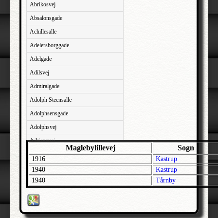
Abrikosvej
Absalonsgade
Achillesalle
Adelersborggade
Adelgade
Adilsvej
Admiralgade
Adolph Steensalle
Adolphsensgade
Adolphsvej
Adriansvej
Maglebylillevej
Sogn
Aftenbakken
1916
Kastrup
Agavevej
1940
Kastrup
1940
Tårnby
Agerlandsvej
Agermosen
Agerskovvej