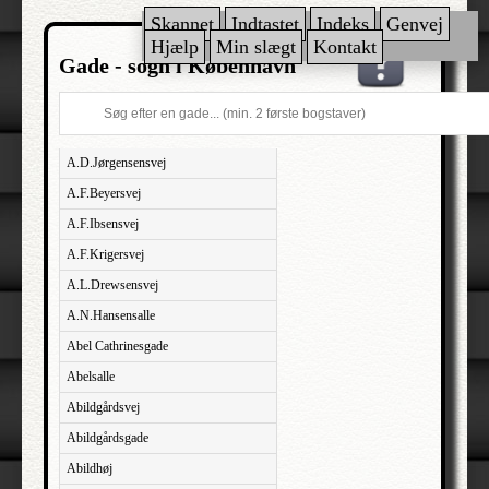
Skannet
Indtastet
Indeks
Genvej
Hjælp
Min slægt
Kontakt
Gade - sogn i København
A.D.Jørgensensvej
A.F.Beyersvej
A.F.Ibsensvej
A.F.Krigersvej
A.L.Drewsensvej
A.N.Hansensalle
Abel Cathrinesgade
Abelsalle
Abildgårdsvej
Abildgårdsgade
Abildhøj