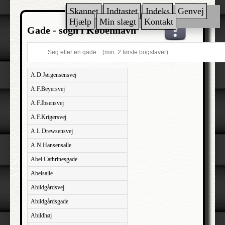
Skannet
Indtastet
Indeks
Genvej
Hjælp
Min slægt
Kontakt
Gade - sogn i København
A.D.Jørgensensvej
A.F.Beyersvej
A.F.Ibsensvej
A.F.Krigersvej
A.L.Drewsensvej
A.N.Hansensalle
Abel Cathrinesgade
Abelsalle
Abildgårdsvej
Abildgårdsgade
Abildhøj