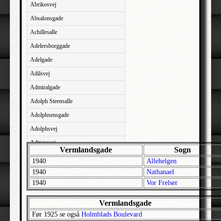
Abrikosvej
Absalonsgade
Achillesalle
Adelersborggade
Adelgade
Adilsvej
Admiralgade
Adolph Steensalle
Adolphsensgade
Adolphsvej
Adriansvej
Vermlandsgade
Sogn
Aftenbakken
1940
Allehelgen
Agavevej
1940
Nathanael
1940
Vor Frelser
Agerlandsvej
Agermosen
Vermlandsgade
Agerskovvej
Før 1925 se også
Holmblads Boulevard