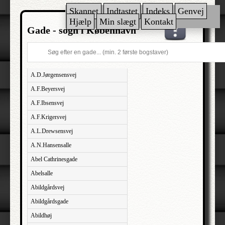
Skannet
Indtastet
Indeks
Genvej
Hjælp
Min slægt
Kontakt
Gade - sogn i København
A.D.Jørgensensvej
A.F.Beyersvej
A.F.Ibsensvej
A.F.Krigersvej
A.L.Drewsensvej
A.N.Hansensalle
Abel Cathrinesgade
Abelsalle
Abildgårdsvej
Abildgårdsgade
Abildhøj