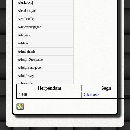
Abrikosvej
Absalonsgade
Achillesalle
Adelersborggade
Adelgade
Adilsvej
Admiralgade
Adolph Steensalle
Adolphsensgade
Adolphsvej
Adriansvej
Herpendam
Sogn
Aftenbakken
1940
Gladsaxe
Agavevej
Agerlandsvej
Agermosen
Agerskovvej