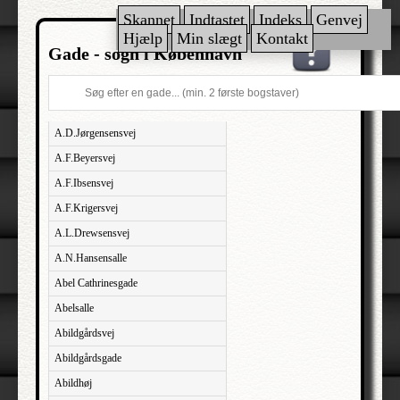
Skannet
Indtastet
Indeks
Genvej
Hjælp
Min slægt
Kontakt
Gade - sogn i København
A.D.Jørgensensvej
A.F.Beyersvej
A.F.Ibsensvej
A.F.Krigersvej
A.L.Drewsensvej
A.N.Hansensalle
Abel Cathrinesgade
Abelsalle
Abildgårdsvej
Abildgårdsgade
Abildhøj