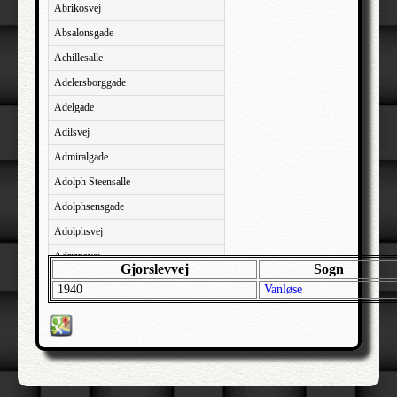
Abrikosvej
Absalonsgade
Achillesalle
Adelersborggade
Adelgade
Adilsvej
Admiralgade
Adolph Steensalle
Adolphsensgade
Adolphsvej
Adriansvej
Gjorslevvej
Sogn
Aftenbakken
1940
Vanløse
Agavevej
Agerlandsvej
Agermosen
Agerskovvej