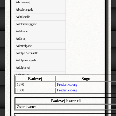
Abrikosvej
Absalonsgade
Achillesalle
Adelersborggade
Adelgade
Adilsvej
Admiralgade
Adolph Steensalle
Adolphsensgade
Adolphsvej
Adriansvej
Badevej
Sogn
Aftenbakken
1870
Frederiksberg
Agavevej
1880
Frederiksberg
Agerlandsvej
Badevej hører til
Agermosen
Øster kvarter
Agerskovvej