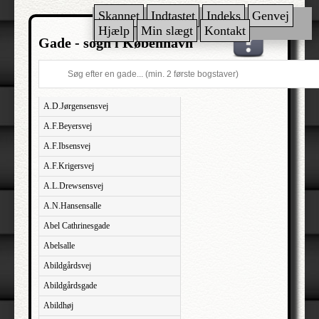
Skannet
Indtastet
Indeks
Genvej
Hjælp
Min slægt
Kontakt
Gade - sogn i København
A.D.Jørgensensvej
A.F.Beyersvej
A.F.Ibsensvej
A.F.Krigersvej
A.L.Drewsensvej
A.N.Hansensalle
Abel Cathrinesgade
Abelsalle
Abildgårdsvej
Abildgårdsgade
Abildhøj