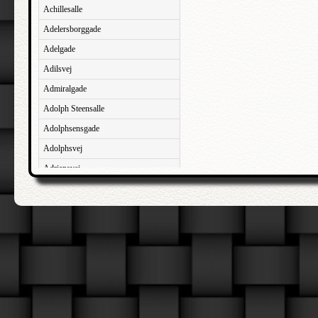
Achillesalle
Adelersborggade
Adelgade
Adilsvej
Admiralgade
Adolph Steensalle
Adolphsensgade
Adolphsvej
Adriansvej
Aftenbakken
Agavevej
Agerlandsvej
Agermosen
Agerskovvej
Agersøgade
Agertoften