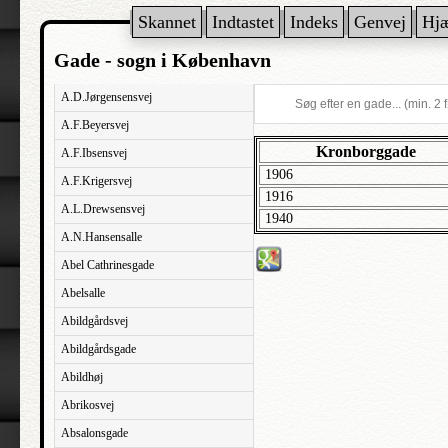
Skannet
Indtastet
Indeks
Genvej
Hj
Gade - sogn i København
A.D.Jørgensensvej
A.F.Beyersvej
Kronborggade
A.F.Ibsensvej
1906
A.F.Krigersvej
1916
A.L.Drewsensvej
1940
A.N.Hansensalle
Abel Cathrinesgade
Abelsalle
Abildgårdsvej
Abildgårdsgade
Abildhøj
Abrikosvej
Absalonsgade