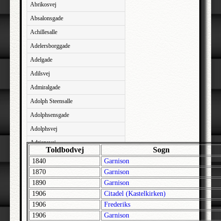
Abrikosvej
Absalonsgade
Achillesalle
Adelersborggade
Adelgade
Adilsvej
Admiralgade
Adolph Steensalle
Adolphsensgade
Adolphsvej
Adriansvej
Toldbodvej
Sogn
Aftenbakken
1840
Garnison
Agavevej
1870
Garnison
1890
Garnison
Agerlandsvej
1906
Citadel (Kastelkirken)
Agermosen
1906
Frederiks
Agerskovvej
1906
Garnison