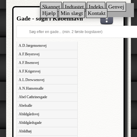
Skannet
Indtastet
Indeks
Genvej
Hjælp
Min slægt
Kontakt
Gade - sogn i København
A.D.Jørgensensvej
A.F.Beyersvej
A.F.Ibsensvej
A.F.Krigersvej
A.L.Drewsensvej
A.N.Hansensalle
Abel Cathrinesgade
Abelsalle
Abildgårdsvej
Abildgårdsgade
Abildhøj