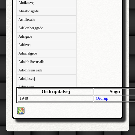
Abrikosvej
Absalonsgade
Achillesalle
Adelersborggade
Adelgade
Adilsvej
Admiralgade
Adolph Steensalle
Adolphsensgade
Adolphsvej
Adriansvej
Ordrupdalvej
Sogn
Aftenbakken
1940
Ordrup
Agavevej
Agerlandsvej
Agermosen
Agerskovvej