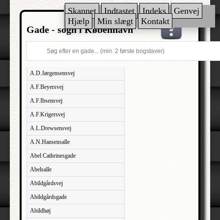
Skannet
Indtastet
Indeks
Genvej
Hjælp
Min slægt
Kontakt
Gade - sogn i København
A.D.Jørgensensvej
A.F.Beyersvej
A.F.Ibsensvej
A.F.Krigersvej
A.L.Drewsensvej
A.N.Hansensalle
Abel Cathrinesgade
Abelsalle
Abildgårdsvej
Abildgårdsgade
Abildhøj