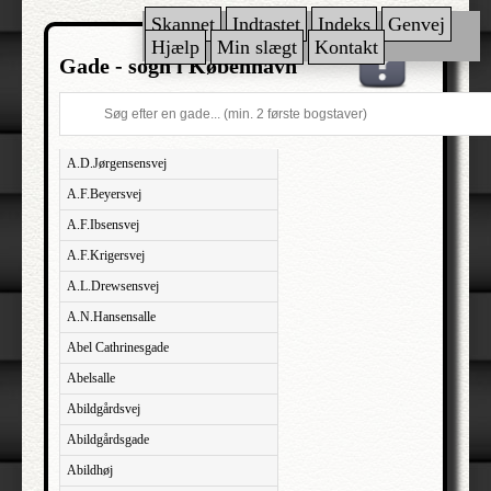
Skannet
Indtastet
Indeks
Genvej
Hjælp
Min slægt
Kontakt
Gade - sogn i København
A.D.Jørgensensvej
A.F.Beyersvej
A.F.Ibsensvej
A.F.Krigersvej
A.L.Drewsensvej
A.N.Hansensalle
Abel Cathrinesgade
Abelsalle
Abildgårdsvej
Abildgårdsgade
Abildhøj