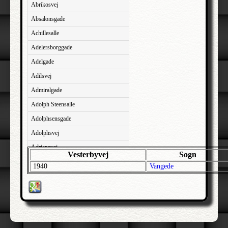
Abrikosvej
Absalonsgade
Achillesalle
Adelersborggade
Adelgade
Adilsvej
Admiralgade
Adolph Steensalle
Adolphsensgade
Adolphsvej
Adriansvej
Vesterbyvej
Sogn
Aftenbakken
1940
Vangede
Agavevej
Agerlandsvej
Agermosen
Agerskovvej