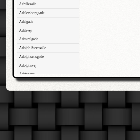
Achillesalle
Adelersborggade
Adelgade
Adilsvej
Admiralgade
Adolph Steensalle
Adolphsensgade
Adolphsvej
Adriansvej
Aftenbakken
Agavevej
Agerlandsvej
Agermosen
Agerskovvej
Agersøgade
Agertoften