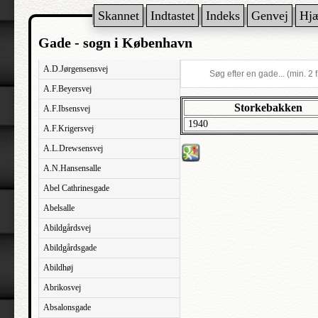
Skannet
Indtastet
Indeks
Genvej
Hj
Gade - sogn i København
A.D.Jørgensensvej
A.F.Beyersvej
Storkebakken
A.F.Ibsensvej
1940
A.F.Krigersvej
A.L.Drewsensvej
A.N.Hansensalle
Abel Cathrinesgade
Abelsalle
Abildgårdsvej
Abildgårdsgade
Abildhøj
Abrikosvej
Absalonsgade