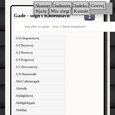
Skannet
Indtastet
Indeks
Genvej
Hjælp
Min slægt
Kontakt
Gade - sogn i København
A.D.Jørgensensvej
A.F.Beyersvej
A.F.Ibsensvej
A.F.Krigersvej
A.L.Drewsensvej
A.N.Hansensalle
Abel Cathrinesgade
Abelsalle
Abildgårdsvej
Abildgårdsgade
Abildhøj