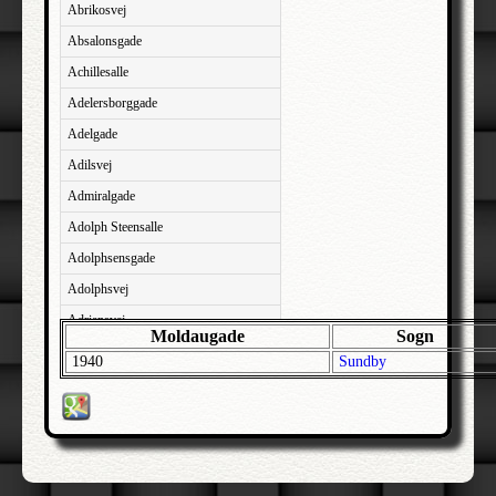
Abrikosvej
Absalonsgade
Achillesalle
Adelersborggade
Adelgade
Adilsvej
Admiralgade
Adolph Steensalle
Adolphsensgade
Adolphsvej
Adriansvej
Moldaugade
Sogn
Aftenbakken
1940
Sundby
Agavevej
Agerlandsvej
Agermosen
Agerskovvej