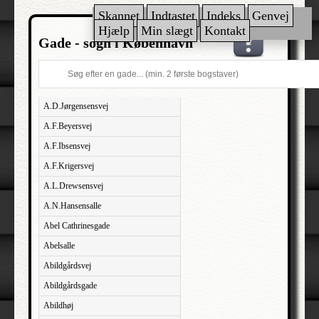
Skannet
Indtastet
Indeks
Genvej
Hjælp
Min slægt
Kontakt
Gade - sogn i København
A.D.Jørgensensvej
A.F.Beyersvej
A.F.Ibsensvej
A.F.Krigersvej
A.L.Drewsensvej
A.N.Hansensalle
Abel Cathrinesgade
Abelsalle
Abildgårdsvej
Abildgårdsgade
Abildhøj