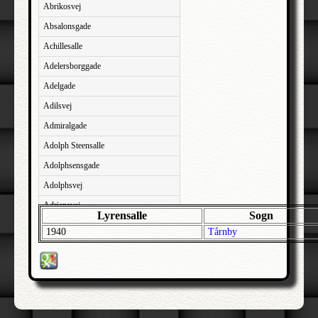
Abrikosvej
Absalonsgade
Achillesalle
Adelersborggade
Adelgade
Adilsvej
Admiralgade
Adolph Steensalle
Adolphsensgade
Adolphsvej
Adriansvej
Lyrensalle
Sogn
Aftenbakken
1940
Tårnby
Agavevej
Agerlandsvej
Agermosen
Agerskovvej