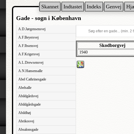
Skannet
Indtastet
Indeks
Genvej
Hj
Gade - sogn i København
A.D.Jørgensensvej
A.F.Beyersvej
Skodborgvej
A.F.Ibsensvej
1940
A.F.Krigersvej
A.L.Drewsensvej
A.N.Hansensalle
Abel Cathrinesgade
Abelsalle
Abildgårdsvej
Abildgårdsgade
Abildhøj
Abrikosvej
Absalonsgade