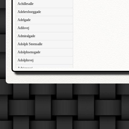
Achillesalle
Adelersborggade
Adelgade
Adilsvej
Admiralgade
Adolph Steensalle
Adolphsensgade
Adolphsvej
Adriansvej
Aftenbakken
Agavevej
Agerlandsvej
Agermosen
Agerskovvej
Agersøgade
Agertoften