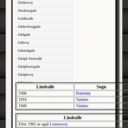
Abrikosvej
Absalonsgade
Achillesalle
Adelersborggade
Adelgade
Adilsvej
Admiralgade
Adolph Steensalle
Adolphsensgade
Adolphsvej
Adriansvej
Lindealle
Sogn
Aftenbakken
1906
Brønshøj
Agavevej
1916
Vanløse
1940
Vanløse
Agerlandsvej
Agermosen
Lindealle
Agerskovvej
Efter 1901 se også
Lemnosvej