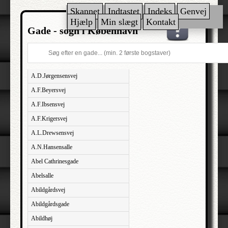
Skannet
Indtastet
Indeks
Genvej
Hjælp
Min slægt
Kontakt
Gade - sogn i København
A.D.Jørgensensvej
A.F.Beyersvej
A.F.Ibsensvej
A.F.Krigersvej
A.L.Drewsensvej
A.N.Hansensalle
Abel Cathrinesgade
Abelsalle
Abildgårdsvej
Abildgårdsgade
Abildhøj