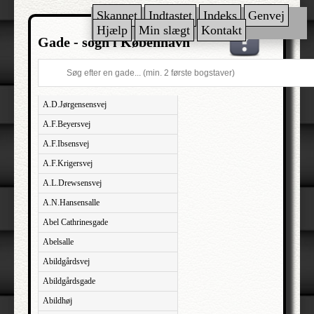
Skannet
Indtastet
Indeks
Genvej
Hjælp
Min slægt
Kontakt
Gade - sogn i København
A.D.Jørgensensvej
A.F.Beyersvej
A.F.Ibsensvej
A.F.Krigersvej
A.L.Drewsensvej
A.N.Hansensalle
Abel Cathrinesgade
Abelsalle
Abildgårdsvej
Abildgårdsgade
Abildhøj