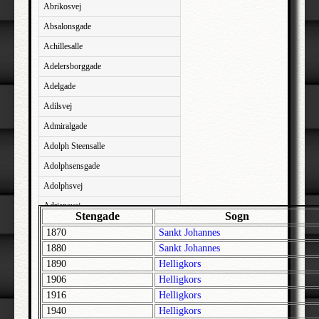
Abrikosvej
Absalonsgade
Achillesalle
Adelersborggade
Adelgade
Adilsvej
Admiralgade
Adolph Steensalle
Adolphsensgade
Adolphsvej
Adriansvej
Stengade
Sogn
Aftenbakken
1870
Sankt Johannes
Agavevej
1880
Sankt Johannes
1890
Helligkors
Agerlandsvej
1906
Helligkors
Agermosen
1916
Helligkors
Agerskovvej
1940
Helligkors