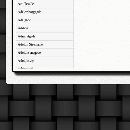
Achillesalle
Adelersborggade
Adelgade
Adilsvej
Admiralgade
Adolph Steensalle
Adolphsensgade
Adolphsvej
Adriansvej
Aftenbakken
Agavevej
Agerlandsvej
Agermosen
Agerskovvej
Agersøgade
Agertoften