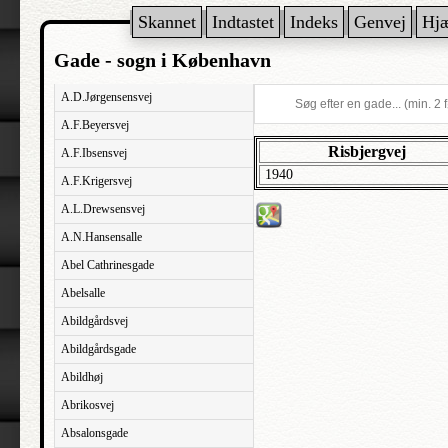
Skannet
Indtastet
Indeks
Genvej
Hj
Gade - sogn i København
A.D.Jørgensensvej
A.F.Beyersvej
Risbjergvej
A.F.Ibsensvej
1940
A.F.Krigersvej
A.L.Drewsensvej
A.N.Hansensalle
Abel Cathrinesgade
Abelsalle
Abildgårdsvej
Abildgårdsgade
Abildhøj
Abrikosvej
Absalonsgade