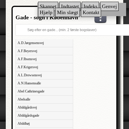
Skannet
Indtastet
Indeks
Genvej
Hjælp
Min slægt
Kontakt
Gade - sogn i København
A.D.Jørgensensvej
A.F.Beyersvej
A.F.Ibsensvej
A.F.Krigersvej
A.L.Drewsensvej
A.N.Hansensalle
Abel Cathrinesgade
Abelsalle
Abildgårdsvej
Abildgårdsgade
Abildhøj