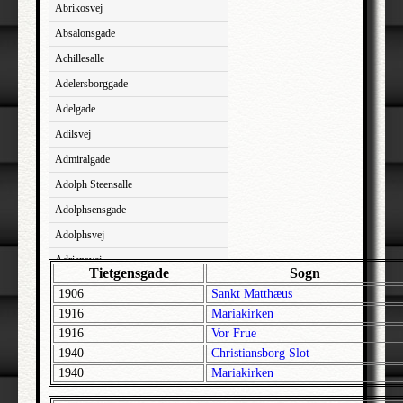
Abrikosvej
Absalonsgade
Achillesalle
Adelersborggade
Adelgade
Adilsvej
Admiralgade
Adolph Steensalle
Adolphsensgade
Adolphsvej
Adriansvej
Tietgensgade
Sogn
Aftenbakken
1906
Sankt Matthæus
Agavevej
1916
Mariakirken
1916
Vor Frue
Agerlandsvej
1940
Christiansborg Slot
Agermosen
1940
Mariakirken
Agerskovvej