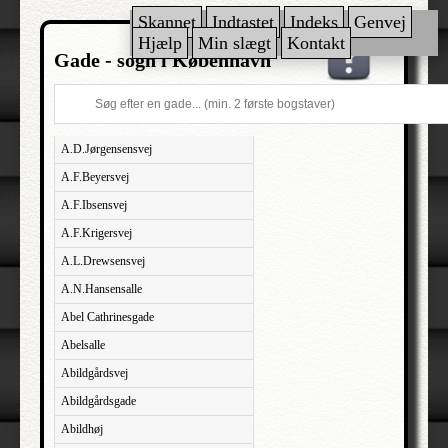
Skannet
Indtastet
Indeks
Genvej
Hjælp
Min slægt
Kontakt
Gade - sogn i København
A.D.Jørgensensvej
A.F.Beyersvej
A.F.Ibsensvej
A.F.Krigersvej
A.L.Drewsensvej
A.N.Hansensalle
Abel Cathrinesgade
Abelsalle
Abildgårdsvej
Abildgårdsgade
Abildhøj