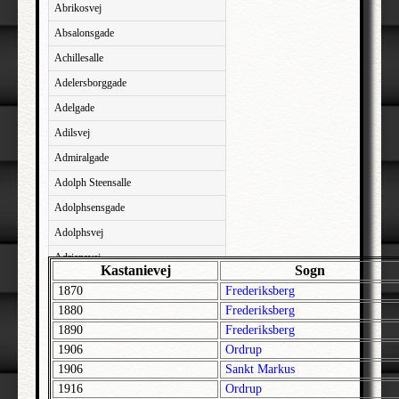
Abrikosvej
Absalonsgade
Achillesalle
Adelersborggade
Adelgade
Adilsvej
Admiralgade
Adolph Steensalle
Adolphsensgade
Adolphsvej
Adriansvej
Kastanievej
Sogn
Aftenbakken
1870
Frederiksberg
Agavevej
1880
Frederiksberg
1890
Frederiksberg
Agerlandsvej
1906
Ordrup
Agermosen
1906
Sankt Markus
Agerskovvej
1916
Ordrup