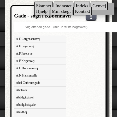
Skannet
Indtastet
Indeks
Genvej
Hjælp
Min slægt
Kontakt
Gade - sogn i København
A.D.Jørgensensvej
A.F.Beyersvej
A.F.Ibsensvej
A.F.Krigersvej
A.L.Drewsensvej
A.N.Hansensalle
Abel Cathrinesgade
Abelsalle
Abildgårdsvej
Abildgårdsgade
Abildhøj