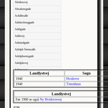
Abrikosvej
Absalonsgade
Achillesalle
Adelersborggade
Adelgade
Adilsvej
Admiralgade
Adolph Steensalle
Adolphsensgade
Adolphsvej
Adriansvej
Landlystvej
Sogn
Aftenbakken
1940
Hvidovre
Agavevej
1940
Timotheus
Agerlandsvej
Landlystvej
Agermosen
Før 1900 se også
Ny Hvidovrevej
Agerskovvej