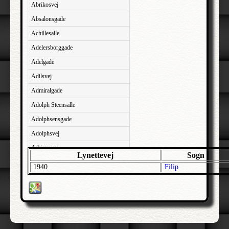
Abrikosvej
Absalonsgade
Achillesalle
Adelersborggade
Adelgade
Adilsvej
Admiralgade
Adolph Steensalle
Adolphsensgade
Adolphsvej
Adriansvej
Lynettevej
Sogn
Aftenbakken
1940
Filip
Agavevej
Agerlandsvej
Agermosen
Agerskovvej