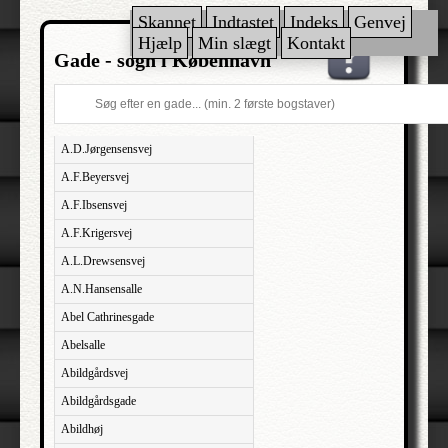
Skannet
Indtastet
Indeks
Genvej
Hjælp
Min slægt
Kontakt
Gade - sogn i København
A.D.Jørgensensvej
A.F.Beyersvej
A.F.Ibsensvej
A.F.Krigersvej
A.L.Drewsensvej
A.N.Hansensalle
Abel Cathrinesgade
Abelsalle
Abildgårdsvej
Abildgårdsgade
Abildhøj