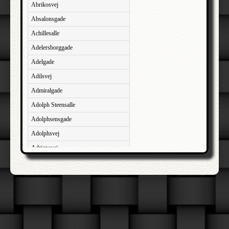
Abrikosvej
Absalonsgade
Achillesalle
Adelersborggade
Adelgade
Adilsvej
Admiralgade
Adolph Steensalle
Adolphsensgade
Adolphsvej
Adriansvej
Aftenbakken
Agavevej
Agerlandsvej
Agermosen
Agerskovvej