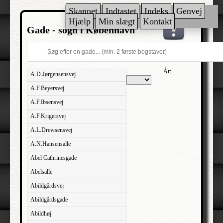
Skannet
Indtastet
Indeks
Genvej
Hjælp
Min slægt
Kontakt
Gade - sogn i København
År:
A.D.Jørgensensvej
A.F.Beyersvej
A.F.Ibsensvej
A.F.Krigersvej
A.L.Drewsensvej
A.N.Hansensalle
Abel Cathrinesgade
Abelsalle
Abildgårdsvej
Abildgårdsgade
Abildhøj