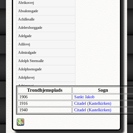
Abrikosvej
Absalonsgade
Achillesalle
Adelersborggade
Adelgade
Adilsvej
Admiralgade
Adolph Steensalle
Adolphsensgade
Adolphsvej
Adriansvej
Trondhjemsplads
Sogn
Aftenbakken
1906
Sankt Jakob
Agavevej
1916
Citadel (Kastelkirken)
1940
Citadel (Kastelkirken)
Agerlandsvej
Agermosen
Agerskovvej