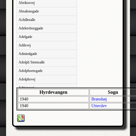
Abrikosvej
Absalonsgade
Achillesalle
Adelersborggade
Adelgade
Adilsvej
Admiralgade
Adolph Steensalle
Adolphsensgade
Adolphsvej
Adriansvej
Hyrdevangen
Sogn
Aftenbakken
1940
Brønshøj
Agavevej
1940
Utterslev
Agerlandsvej
Agermosen
Agerskovvej