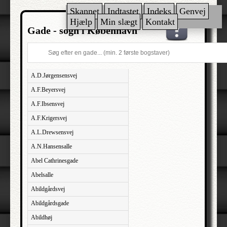
Skannet
Indtastet
Indeks
Genvej
Hjælp
Min slægt
Kontakt
Gade - sogn i København
A.D.Jørgensensvej
A.F.Beyersvej
A.F.Ibsensvej
A.F.Krigersvej
A.L.Drewsensvej
A.N.Hansensalle
Abel Cathrinesgade
Abelsalle
Abildgårdsvej
Abildgårdsgade
Abildhøj