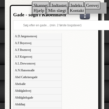
Skannet
Indtastet
Indeks
Genvej
Hjælp
Min slægt
Kontakt
Gade - sogn i København
A.D.Jørgensensvej
A.F.Beyersvej
A.F.Ibsensvej
A.F.Krigersvej
A.L.Drewsensvej
A.N.Hansensalle
Abel Cathrinesgade
Abelsalle
Abildgårdsvej
Abildgårdsgade
Abildhøj