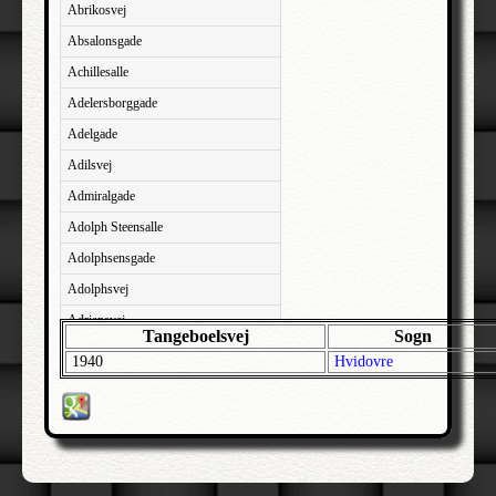
Abrikosvej
Absalonsgade
Achillesalle
Adelersborggade
Adelgade
Adilsvej
Admiralgade
Adolph Steensalle
Adolphsensgade
Adolphsvej
Adriansvej
Tangeboelsvej
Sogn
Aftenbakken
1940
Hvidovre
Agavevej
Agerlandsvej
Agermosen
Agerskovvej