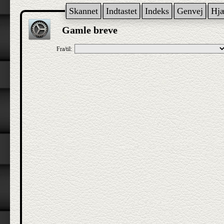
Skannet
Indtastet
Indeks
Genvej
Hj
Gamle breve
Fra/til: