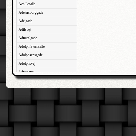
Achillesalle
Adelersborggade
Adelgade
Adilsvej
Admiralgade
Adolph Steensalle
Adolphsensgade
Adolphsvej
Adriansvej
Aftenbakken
Agavevej
Agerlandsvej
Agermosen
Agerskovvej
Agersøgade
Agertoften