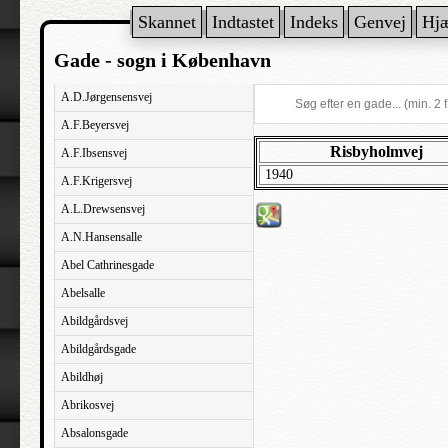
Skannet
Indtastet
Indeks
Genvej
Hj
Gade - sogn i København
A.D.Jørgensensvej
A.F.Beyersvej
Risbyholmvej
A.F.Ibsensvej
1940
A.F.Krigersvej
A.L.Drewsensvej
A.N.Hansensalle
Abel Cathrinesgade
Abelsalle
Abildgårdsvej
Abildgårdsgade
Abildhøj
Abrikosvej
Absalonsgade