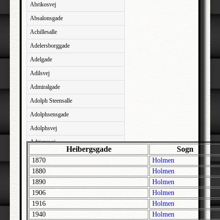
Abrikosvej
Absalonsgade
Achillesalle
Adelersborggade
Adelgade
Adilsvej
Admiralgade
Adolph Steensalle
Adolphsensgade
Adolphsvej
Adriansvej
Heibergsgade
Sogn
Aftenbakken
1870
Holmen
Agavevej
1880
Holmen
1890
Holmen
Agerlandsvej
1906
Holmen
Agermosen
1916
Holmen
Agerskovvej
1940
Holmen