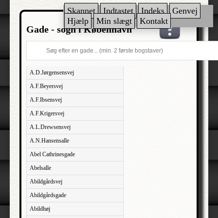
Skannet
Indtastet
Indeks
Genvej
Hjælp
Min slægt
Kontakt
Gade - sogn i København
A.D.Jørgensensvej
A.F.Beyersvej
A.F.Ibsensvej
A.F.Krigersvej
A.L.Drewsensvej
A.N.Hansensalle
Abel Cathrinesgade
Abelsalle
Abildgårdsvej
Abildgårdsgade
Abildhøj