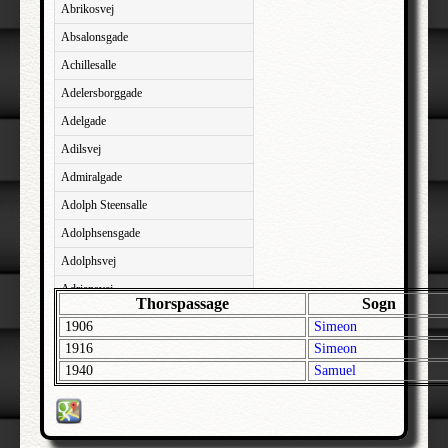
Abrikosvej
Absalonsgade
Achillesalle
Adelersborggade
Adelgade
Adilsvej
Admiralgade
Adolph Steensalle
Adolphsensgade
Adolphsvej
Adriansvej
Thorspassage
Sogn
Aftenbakken
1906
Simeon
Agavevej
1916
Simeon
1940
Samuel
Agerlandsvej
Agermosen
Agerskovvej