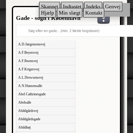
Skannet
Indtastet
Indeks
Genvej
Hjælp
Min slægt
Kontakt
Gade - sogn i København
A.D.Jørgensensvej
A.F.Beyersvej
A.F.Ibsensvej
A.F.Krigersvej
A.L.Drewsensvej
A.N.Hansensalle
Abel Cathrinesgade
Abelsalle
Abildgårdsvej
Abildgårdsgade
Abildhøj