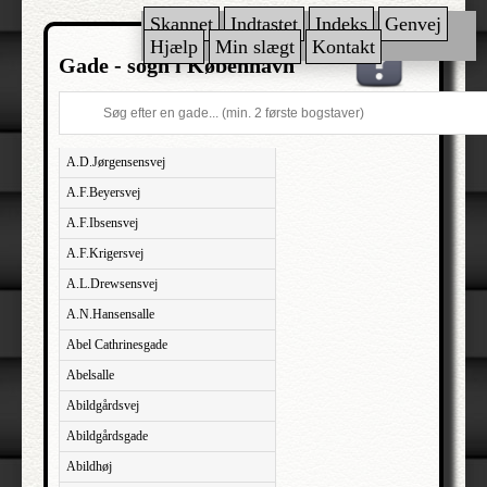
Skannet
Indtastet
Indeks
Genvej
Hjælp
Min slægt
Kontakt
Gade - sogn i København
A.D.Jørgensensvej
A.F.Beyersvej
A.F.Ibsensvej
A.F.Krigersvej
A.L.Drewsensvej
A.N.Hansensalle
Abel Cathrinesgade
Abelsalle
Abildgårdsvej
Abildgårdsgade
Abildhøj