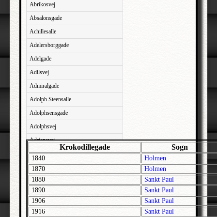
Abrikosvej
Absalonsgade
Achillesalle
Adelersborggade
Adelgade
Adilsvej
Admiralgade
Adolph Steensalle
Adolphsensgade
Adolphsvej
Adriansvej
Krokodillegade
Sogn
Aftenbakken
1840
Holmen
Agavevej
1870
Holmen
1880
Sankt Paul
Agerlandsvej
1890
Sankt Paul
Agermosen
1906
Sankt Paul
Agerskovvej
1916
Sankt Paul