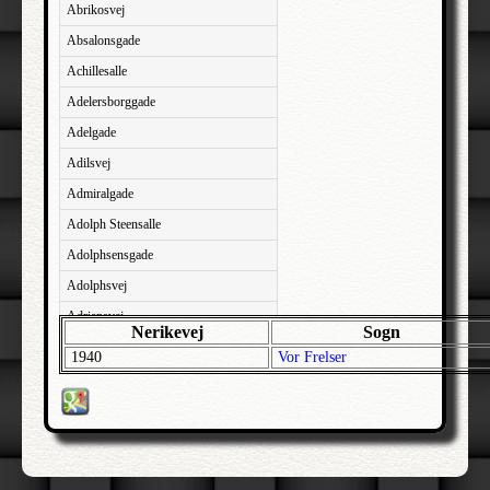
Abrikosvej
Absalonsgade
Achillesalle
Adelersborggade
Adelgade
Adilsvej
Admiralgade
Adolph Steensalle
Adolphsensgade
Adolphsvej
Adriansvej
Nerikevej
Sogn
Aftenbakken
1940
Vor Frelser
Agavevej
Agerlandsvej
Agermosen
Agerskovvej