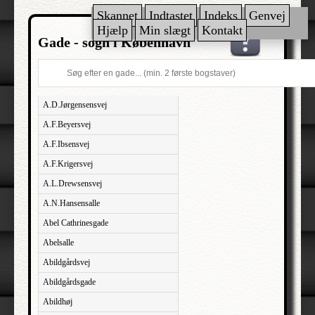
Skannet
Indtastet
Indeks
Genvej
Hjælp
Min slægt
Kontakt
Gade - sogn i København
A.D.Jørgensensvej
A.F.Beyersvej
A.F.Ibsensvej
A.F.Krigersvej
A.L.Drewsensvej
A.N.Hansensalle
Abel Cathrinesgade
Abelsalle
Abildgårdsvej
Abildgårdsgade
Abildhøj