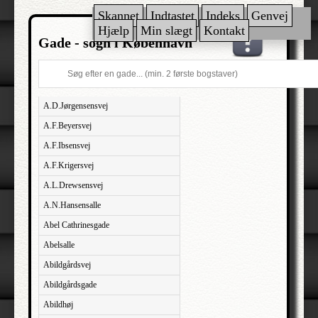
Skannet
Indtastet
Indeks
Genvej
Hjælp
Min slægt
Kontakt
Gade - sogn i København
A.D.Jørgensensvej
A.F.Beyersvej
A.F.Ibsensvej
A.F.Krigersvej
A.L.Drewsensvej
A.N.Hansensalle
Abel Cathrinesgade
Abelsalle
Abildgårdsvej
Abildgårdsgade
Abildhøj