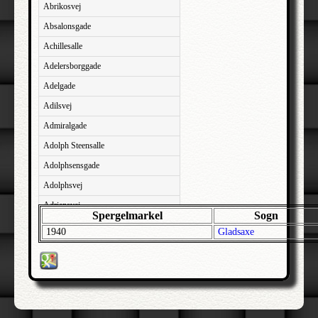
Abrikosvej
Absalonsgade
Achillesalle
Adelersborggade
Adelgade
Adilsvej
Admiralgade
Adolph Steensalle
Adolphsensgade
Adolphsvej
Adriansvej
Spergelmarkel
Sogn
Aftenbakken
1940
Gladsaxe
Agavevej
Agerlandsvej
Agermosen
Agerskovvej