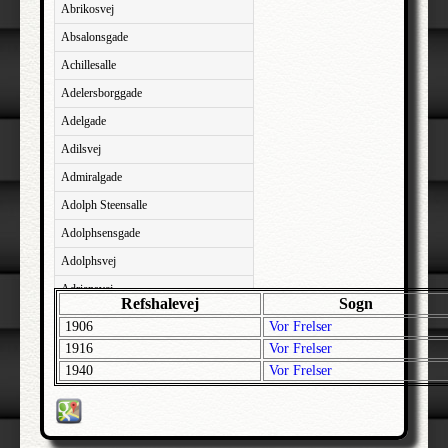
Abrikosvej
Absalonsgade
Achillesalle
Adelersborggade
Adelgade
Adilsvej
Admiralgade
Adolph Steensalle
Adolphsensgade
Adolphsvej
Adriansvej
Refshalevej
Sogn
Aftenbakken
1906
Vor Frelser
Agavevej
1916
Vor Frelser
1940
Vor Frelser
Agerlandsvej
Agermosen
Agerskovvej