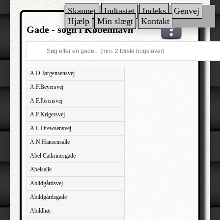
Skannet
Indtastet
Indeks
Genvej
Hjælp
Min slægt
Kontakt
Gade - sogn i København
A.D.Jørgensensvej
A.F.Beyersvej
A.F.Ibsensvej
A.F.Krigersvej
A.L.Drewsensvej
A.N.Hansensalle
Abel Cathrinesgade
Abelsalle
Abildgårdsvej
Abildgårdsgade
Abildhøj