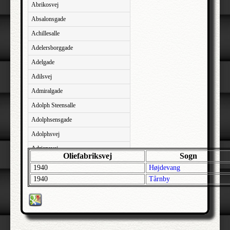
Abrikosvej
Absalonsgade
Achillesalle
Adelersborggade
Adelgade
Adilsvej
Admiralgade
Adolph Steensalle
Adolphsensgade
Adolphsvej
Adriansvej
Oliefabriksvej
Sogn
Aftenbakken
1940
Højdevang
Agavevej
1940
Tårnby
Agerlandsvej
Agermosen
Agerskovvej