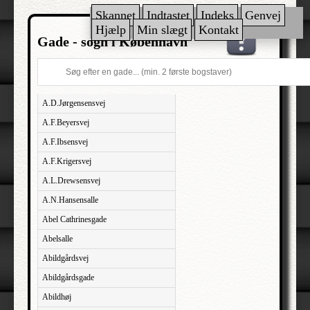
Skannet
Indtastet
Indeks
Genvej
Hjælp
Min slægt
Kontakt
Gade - sogn i København
A.D.Jørgensensvej
A.F.Beyersvej
A.F.Ibsensvej
A.F.Krigersvej
A.L.Drewsensvej
A.N.Hansensalle
Abel Cathrinesgade
Abelsalle
Abildgårdsvej
Abildgårdsgade
Abildhøj