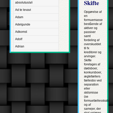
Skifte
absolutus/a/i
Ad te levavi
Opgørelse af
en
Adam
formuemasse
bestående af
Adelgunde
aktiver og
Adkomst
passiver
samt
Adolf
fordeling af
overskuddet
Adrian
til fx
kreditorer og
Advent
arvinger.
Skifte
Adventus Domini
foretages af
dødsboer,
Aetatis suae
konkursboer,
Aftægt
ægtefællers
fællesbo ved
Agapetus
separation
eller
Agathe
skilsmisse
(se
Agathon
formuefællesskab)
og af
Agnes
samejer, der
Albanus
skal opløses.