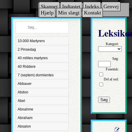
Skannet
Indtastet
Indeks
Genvej
Hjælp
Min slægt
Kontakt
Leksiko
10.000 Martyrers
Kategori:
2 Pinsedag
40 milites martyres
Søg:
40 Riddere
Fonetisk:
7 (septem) dormientes
Del af ord:
Abbauer
Abdon
Søg
Abel
Abnahme
Abraham
Absalon