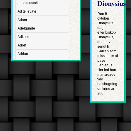
Dionysius
absolutus/a/i
Ad te levavi
Den 9.
oktober
Adam
Dionysius
dag,
Adelgunde
efter biskop
Adkomst
Dionysius,
der blev
Adolf
sendt til
Gallien som
Adrian
missionær af
pave
Advent
Fabianus.
Her led han
Adventus Domini
martyrdøden
ved
Aetatis suae
halshugning
Aftægt
omkring år
280.
Agapetus
Agathe
Agathon
Agnes
Albanus