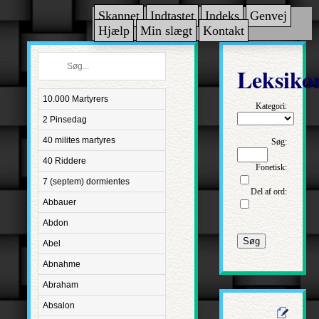
Skannet
Indtastet
Indeks
Genvej
Hjælp
Min slægt
Kontakt
Leksiko
10.000 Martyrers
Kategori:
2 Pinsedag
40 milites martyres
Søg:
40 Riddere
Fonetisk:
7 (septem) dormientes
Del af ord:
Abbauer
Abdon
Søg
Abel
Abnahme
Abraham
Absalon