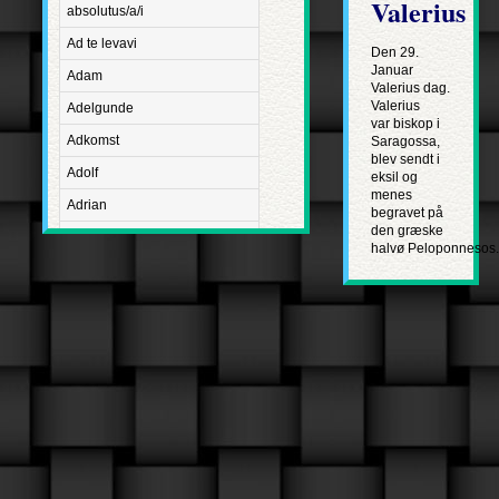
Valerius
absolutus/a/i
Ad te levavi
Den 29.
Januar
Adam
Valerius dag.
Valerius
Adelgunde
var biskop i
Adkomst
Saragossa,
blev sendt i
Adolf
eksil og
menes
Adrian
begravet på
den græske
Advent
halvø Peloponnesos.
Adventus Domini
Aetatis suae
Aftægt
Agapetus
Agathe
Agathon
Agnes
Albanus