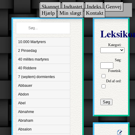
Skannet
Indtastet
Indeks
Genvej
Hjælp
Min slægt
Kontakt
Leksiko
10.000 Martyrers
Kategori:
2 Pinsedag
40 milites martyres
Søg:
40 Riddere
Fonetisk:
7 (septem) dormientes
Del af ord:
Abbauer
Abdon
Søg
Abel
Abnahme
Abraham
Absalon