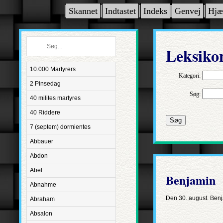
Skannet
Indtastet
Indeks
Genvej
Hjæ
Leksiko
10.000 Martyrers
Kategori:
2 Pinsedag
Søg:
40 milites martyres
40 Riddere
Søg
7 (septem) dormientes
Abbauer
Abdon
Abel
Benjamin
Abnahme
Den 30. august. Benj
Abraham
Absalon