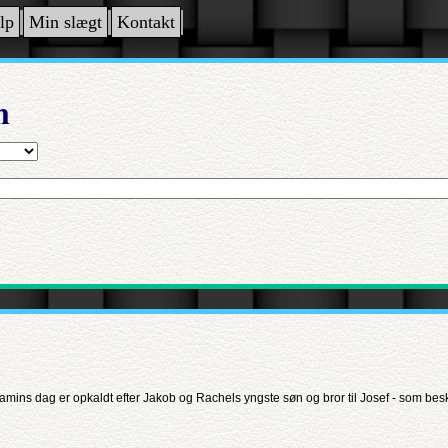
lp
Min slægt
Kontakt
n
amins dag er opkaldt efter Jakob og Rachels yngste søn og bror til Josef - som be