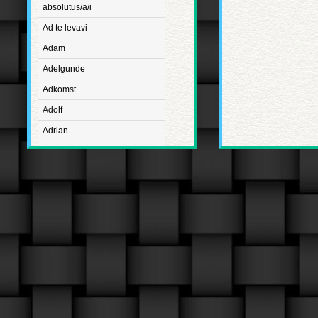
absolutus/a/i
Ad te levavi
Adam
Adelgunde
Adkomst
Adolf
Adrian
Advent
Adventus Domini
Aetatis suae
Aftægt
Agapetus
Agathe
Agathon
Agnes
Albanus