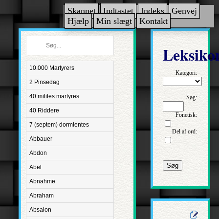
Skannet
Indtastet
Indeks
Genvej
Hjælp
Min slægt
Kontakt
Leksiko
10.000 Martyrers
Kategori:
2 Pinsedag
40 milites martyres
Søg:
40 Riddere
Fonetisk:
7 (septem) dormientes
Del af ord:
Abbauer
Abdon
Søg
Abel
Abnahme
Abraham
Absalon