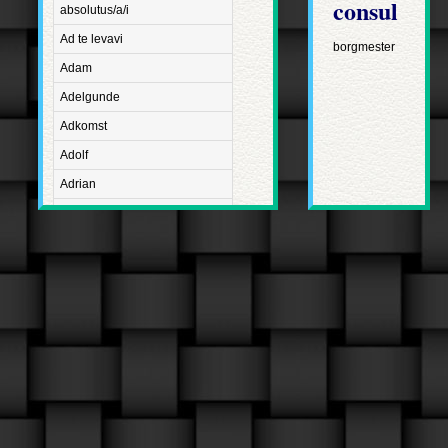
consul
absolutus/a/i
Ad te levavi
borgmester
Adam
Adelgunde
Adkomst
Adolf
Adrian
Advent
Adventus Domini
Aetatis suae
Aftægt
Agapetus
Agathe
Agathon
Agnes
Albanus