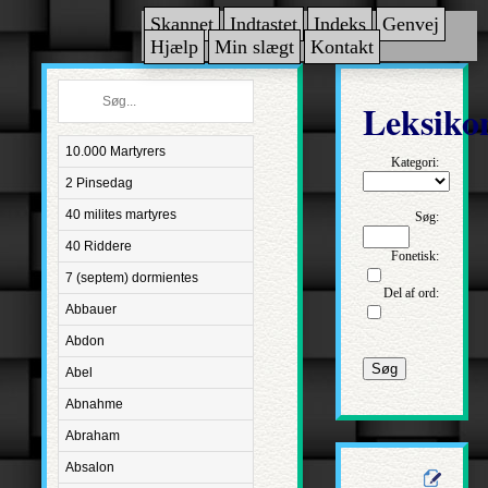
Skannet
Indtastet
Indeks
Genvej
Hjælp
Min slægt
Kontakt
Leksiko
10.000 Martyrers
Kategori:
2 Pinsedag
40 milites martyres
Søg:
40 Riddere
Fonetisk:
7 (septem) dormientes
Del af ord:
Abbauer
Abdon
Søg
Abel
Abnahme
Abraham
Absalon