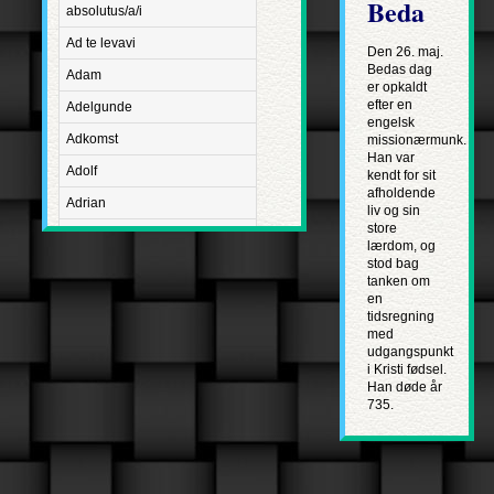
Beda
absolutus/a/i
Ad te levavi
Den 26. maj.
Bedas dag
Adam
er opkaldt
efter en
Adelgunde
engelsk
Adkomst
missionærmunk.
Han var
Adolf
kendt for sit
afholdende
Adrian
liv og sin
store
Advent
lærdom, og
stod bag
Adventus Domini
tanken om
en
Aetatis suae
tidsregning
Aftægt
med
udgangspunkt
Agapetus
i Kristi fødsel.
Han døde år
Agathe
735.
Agathon
Agnes
Albanus