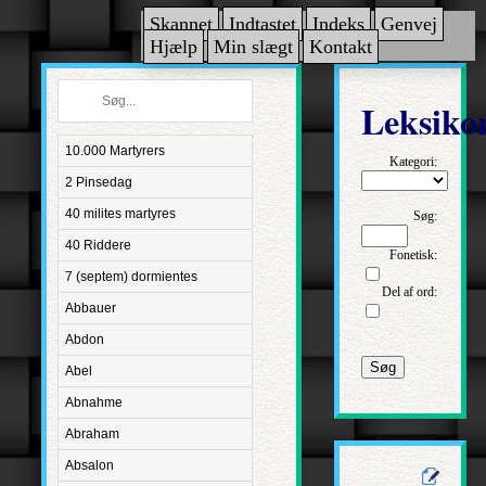
Skannet
Indtastet
Indeks
Genvej
Hjælp
Min slægt
Kontakt
Leksiko
10.000 Martyrers
Kategori:
2 Pinsedag
40 milites martyres
Søg:
40 Riddere
Fonetisk:
7 (septem) dormientes
Del af ord:
Abbauer
Abdon
Søg
Abel
Abnahme
Abraham
Absalon