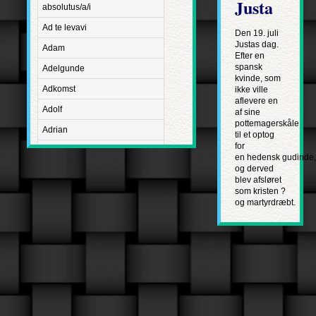
Justa
absolutus/a/i
Ad te levavi
Den 19. juli
Justas dag.
Adam
Efter en
spansk
Adelgunde
kvinde, som
Adkomst
ikke ville
aflevere en
Adolf
af sine
pottemagerskåle
Adrian
til et optog
for
Advent
en hedensk gudinde,
og derved
Adventus Domini
blev afsløret
som kristen ?
Aetatis suae
og martyrdræbt.
Aftægt
Agapetus
Agathe
Agathon
Agnes
Albanus