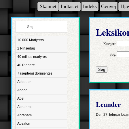
Skannet
Indtastet
Indeks
Genvej
Hjæ
Leksiko
10.000 Martyrers
Kategori:
2 Pinsedag
Søg:
40 milites martyres
40 Riddere
Søg
7 (septem) dormientes
Abbauer
Abdon
Abel
Leander
Abnahme
Den 27. februar Lean
Abraham
Absalon