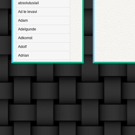
absolutus/a/i
Ad te levavi
Adam
Adelgunde
Adkomst
Adolf
Adrian
Advent
Adventus Domini
Aetatis suae
Aftægt
Agapetus
Agathe
Agathon
Agnes
Albanus