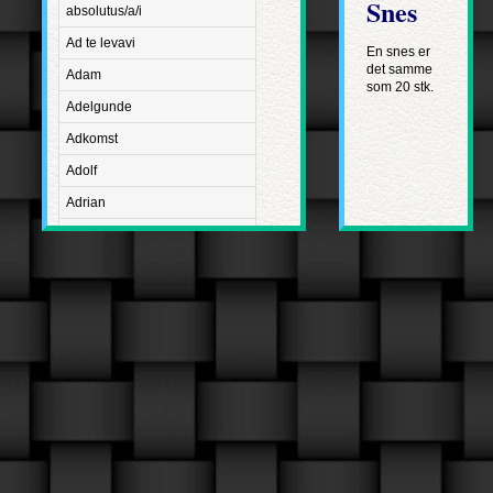
Snes
absolutus/a/i
Ad te levavi
En snes er
det samme
Adam
som 20 stk.
Adelgunde
Adkomst
Adolf
Adrian
Advent
Adventus Domini
Aetatis suae
Aftægt
Agapetus
Agathe
Agathon
Agnes
Albanus