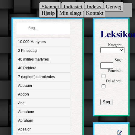
Skannet
Indtastet
Indeks
Genvej
Hjælp
Min slægt
Kontakt
Leksiko
10.000 Martyrers
Kategori:
2 Pinsedag
40 milites martyres
Søg:
40 Riddere
Fonetisk:
7 (septem) dormientes
Del af ord:
Abbauer
Abdon
Søg
Abel
Abnahme
Abraham
Absalon