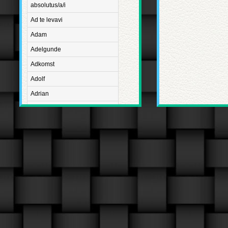
absolutus/a/i
Ad te levavi
Adam
Adelgunde
Adkomst
Adolf
Adrian
Advent
Adventus Domini
Aetatis suae
Aftægt
Agapetus
Agathe
Agathon
Agnes
Albanus