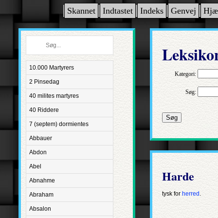
Skannet
Indtastet
Indeks
Genvej
Hjæ
Leksiko
10.000 Martyrers
Kategori:
2 Pinsedag
Søg:
40 milites martyres
40 Riddere
Søg
7 (septem) dormientes
Abbauer
Abdon
Abel
Harde
Abnahme
tysk for
herred
.
Abraham
Absalon