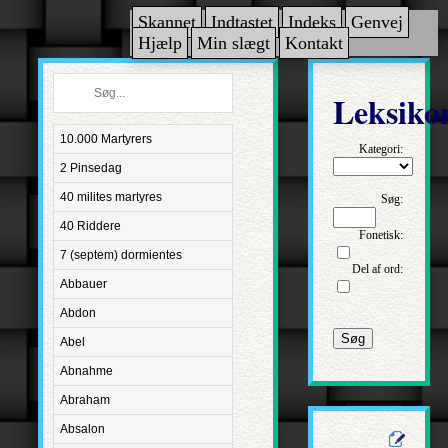
Skannet
Indtastet
Indeks
Genvej
Hjælp
Min slægt
Kontakt
Leksiko
10.000 Martyrers
Kategori:
2 Pinsedag
40 milites martyres
Søg:
40 Riddere
Fonetisk:
7 (septem) dormientes
Del af ord:
Abbauer
Abdon
Søg
Abel
Abnahme
Abraham
Absalon