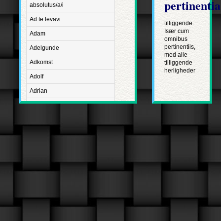
pertinentia
absolutus/a/i
Ad te levavi
tilliggende.
Især cum
Adam
omnibus
pertinentiis,
Adelgunde
med alle
Adkomst
tilliggende
herligheder
Adolf
Adrian
Advent
Adventus Domini
Aetatis suae
Aftægt
Agapetus
Agathe
Agathon
Agnes
Albanus