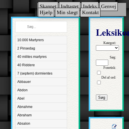
Skannet
Indtastet
Indeks
Genvej
Hjælp
Min slægt
Kontakt
Leksiko
10.000 Martyrers
Kategori:
2 Pinsedag
40 milites martyres
Søg:
40 Riddere
Fonetisk:
7 (septem) dormientes
Del af ord:
Abbauer
Abdon
Søg
Abel
Abnahme
Abraham
Absalon