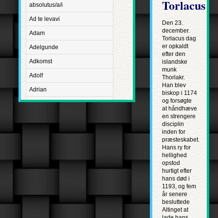
Torlacus
absolutus/a/i
Ad te levavi
Den 23.
december.
Adam
Torlacus dag
er opkaldt
Adelgunde
efter den
Adkomst
islandske
munk
Adolf
Thorlakr.
Han blev
Adrian
biskop i 1174
og forsøgte
Advent
at hånd­hæve
en strengere
Adventus Domini
disciplin
inden for
Aetatis suae
præsteskabet.
Aftægt
Hans ry for
hellighed
Agapetus
opstod
hurtigt efter
Agathe
hans død i
1193, og fem
Agathon
år senere
besluttede
Agnes
Altinget at
Albanus
lade hans