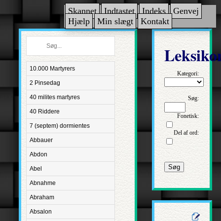
Skannet
Indtastet
Indeks
Genvej
Hjælp
Min slægt
Kontakt
Leksiko
10.000 Martyrers
Kategori:
2 Pinsedag
40 milites martyres
Søg:
40 Riddere
Fonetisk:
7 (septem) dormientes
Del af ord:
Abbauer
Abdon
Søg
Abel
Abnahme
Abraham
Absalon