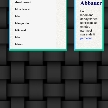
Abbauer
absolutus/a/i
Ad te levavi
En
landmand,
Adam
der dyrker en
udskilt del af
Adelgunde
en gård,
Adkomst
nærmest
svarende til
Adolf
parcellist
.
Adrian
Advent
Adventus Domini
Aetatis suae
Aftægt
Agapetus
Agathe
Agathon
Agnes
Albanus