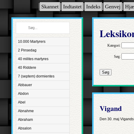
Skannet
Indtastet
Indeks
Genvej
Hjæ
Leksiko
10.000 Martyrers
Kategori:
2 Pinsedag
Søg:
40 milites martyres
40 Riddere
Søg
7 (septem) dormientes
Abbauer
Abdon
Abel
Vigand
Abnahme
Den 30. maj Vigands d
Abraham
Absalon