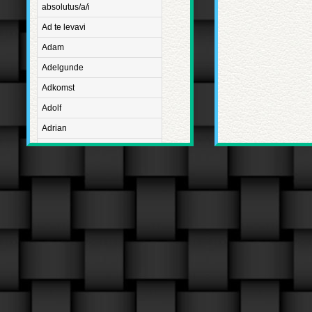
absolutus/a/i
Ad te levavi
Adam
Adelgunde
Adkomst
Adolf
Adrian
Advent
Adventus Domini
Aetatis suae
Aftægt
Agapetus
Agathe
Agathon
Agnes
Albanus