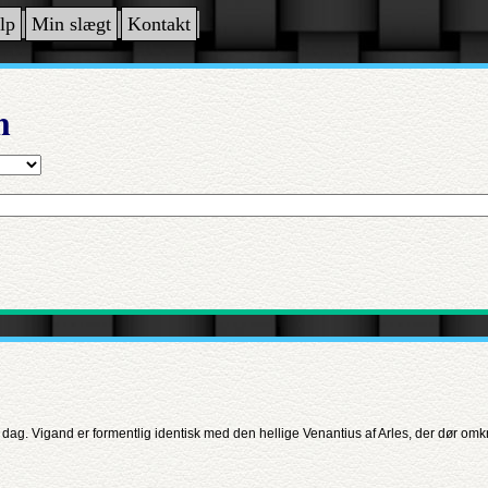
lp
Min slægt
Kontakt
n
ag. Vigand er formentlig identisk med den hellige Venantius af Arles, der dør omkr