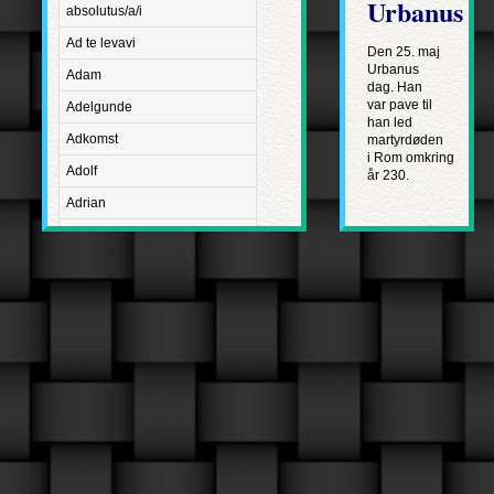
Urbanus
absolutus/a/i
Ad te levavi
Den 25. maj
Urbanus
Adam
dag. Han
var pave til
Adelgunde
han led
Adkomst
martyrdøden
i Rom omkring
Adolf
år 230.
Adrian
Advent
Adventus Domini
Aetatis suae
Aftægt
Agapetus
Agathe
Agathon
Agnes
Albanus