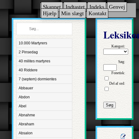
Skannet
Indtastet
Indeks
Genvej
Hjælp
Min slægt
Kontakt
Leksiko
10.000 Martyrers
Kategori:
2 Pinsedag
40 milites martyres
Søg:
40 Riddere
Fonetisk:
7 (septem) dormientes
Del af ord:
Abbauer
Abdon
Søg
Abel
Abnahme
Abraham
Absalon