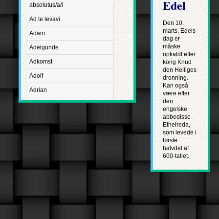
Edel
absolutus/a/i
Ad te levavi
Den 10.
marts. Edels
Adam
dag er
måske
Adelgunde
opkaldt efter
Adkomst
kong Knud
den Helliges
Adolf
dronning.
Kan også
Adrian
være efter
den
Advent
engelske
abbe­disse
Adventus Domini
Ethelreda,
som levede i
Aetatis suae
første
Aftægt
halvdel af
600-tallet.
Agapetus
Agathe
Agathon
Agnes
Albanus