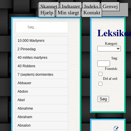
Skannet
Indtastet
Indeks
Genvej
Hjælp
Min slægt
Kontakt
Leksiko
10.000 Martyrers
Kategori:
2 Pinsedag
40 milites martyres
Søg:
40 Riddere
Fonetisk:
7 (septem) dormientes
Del af ord:
Abbauer
Abdon
Søg
Abel
Abnahme
Abraham
Absalon